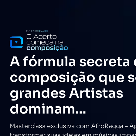
A fórmula secreta
composição que s
grandes Artistas
dominam...
Masterclass exclusiva com AfroRagga – 
transformar suas ideias em músicas impa