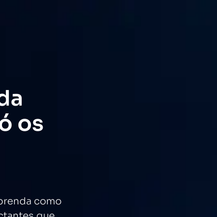
 da
ó os
Aprenda como
ctantes que